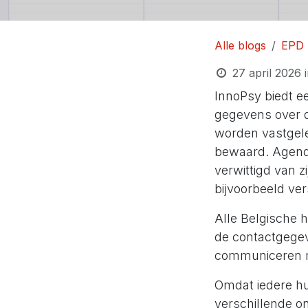
Alle blogs
EPD
27 april 2026
InnoPsy biedt e
gegevens over d
worden vastgele
bewaard. Agenda
verwittigd van 
bijvoorbeeld ver
Alle Belgische 
de contactgegev
communiceren me
Omdat iedere hu
verschillende o