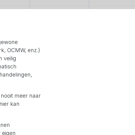
 gewone
erk, OCMW, enz.)
 veilig
matisch
 handelingen,
 nooit meer naar
nier kan
nnen
 eigen