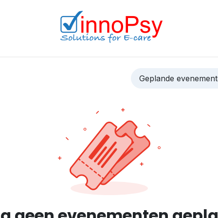
Geplande evenemen
g geen evenementen gepl