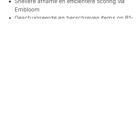
Snellere afname en efficiëntere scoring via
Embloom
Geactualiseerde en herschreven items op B1-
taalniveau, passend bij hedendaags
taalgebruik en cultuur
Verwijdering van verouderde items
Herziening van bestaande schalen
Toevoeging van zes nieuwe schalen
in
Nieuws en updates
om een reactie achter te laten
Aanmelden