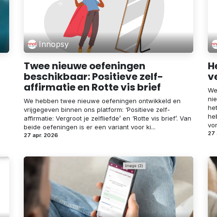
Innopsy
Twee nieuwe oefeningen
H
beschikbaar: Positieve zelf-
v
affirmatie en Rotte vis brief
We
ni
We hebben twee nieuwe oefeningen ontwikkeld en
he
vrijgegeven binnen ons platform: ‘Positieve zelf-
he
affirmatie: Vergroot je zelfliefde’ en ‘Rotte vis brief’. Van
vor
beide oefeningen is er een variant voor ki...
27 
27 apr. 2026