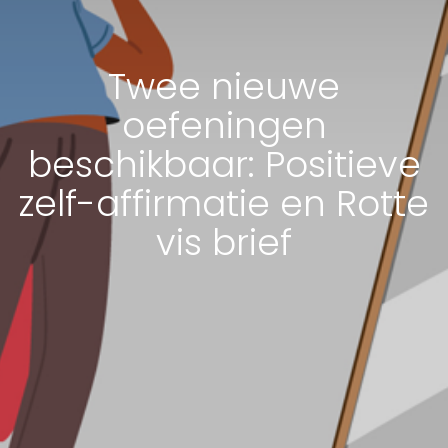
Twee nieuwe
oefeningen
beschikbaar: Positieve
zelf-affirmatie en Rotte
vis brief