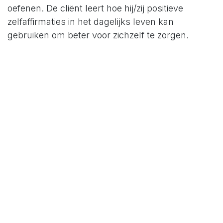
oefenen. De cliënt leert hoe hij/zij positieve
zelfaffirmaties in het dagelijks leven kan
gebruiken om beter voor zichzelf te zorgen.
Rotte vis brief/Rotten fish letter
De Rotte vis brief is een schrijfoefening waarbij de
cliënt een brief schrijft aan iemand die hem/haar
pijn heeft gedaan of boos heeft gemaakt. In deze
brief verwoordt de cliënt vrijuit alle gedachten en
gevoelens, zonder zichzelf te censureren. De
brief wordt niet verstuurd; het doel is om
negatieve emoties te uiten en los te laten, zodat
er ruimte ontstaat voor verwerking.
in
Nieuws en updates
om een reactie achter te laten
Aanmelden